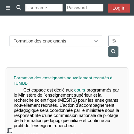
Skip to main content
Log in
Side panel
Toggle search input
Course categories
Search
Search co
Formation des enseignants nouvellement recrutés à
l'UMBB
Cet espace est dédié aux
cours
programmés par
le Ministère de l'enseignement supérieur et la
recherche scientifique (MESRS) pour les enseignants
nouvellement recrutés. L'action d'accompagnement
pédagogique sera coordonnée par le ministère sous la
responsabilité d'une commission nationale de pilotage
de la formation pédagogique initiale et continue au
profit de l'enseignant-chercheur.
Open block drawer