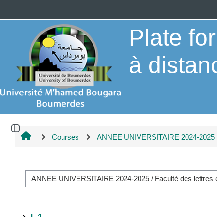
Skip to main content
Plate f
à distan
Open block drawer
Courses
ANNEE UNIVERSITAIRE 2024-2025