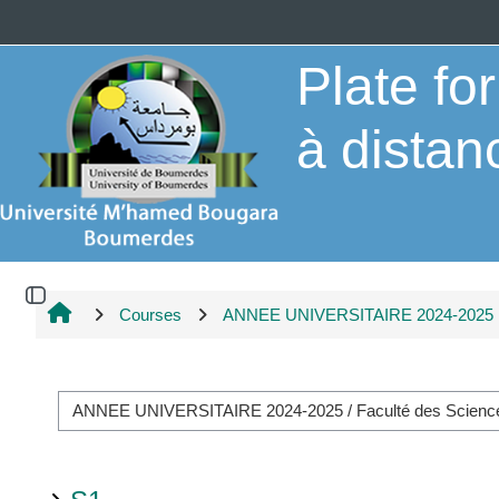
Skip to main content
Plate f
à distan
Open block drawer
Courses
ANNEE UNIVERSITAIRE 2024-2025