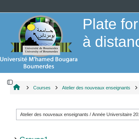
Skip to main content
Plate f
à distan
Open block drawer
Courses
Atelier des nouveaux enseignants